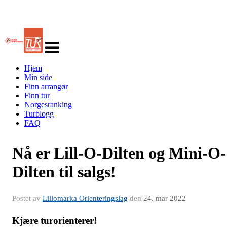
Veksle
navigasjon
Hjem
Min side
Finn arrangør
Finn tur
Norgesranking
Turblogg
FAQ
Nå er Lill-O-Dilten og Mini-O-
Dilten til salgs!
Postet av
Lillomarka Orienteringslag
den
24. mar 2022
Kjære turorienterer!