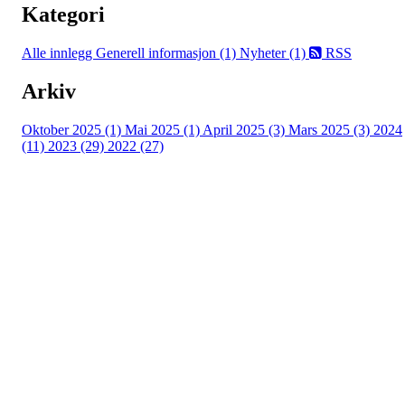
Kategori
Alle innlegg
Generell informasjon (1)
Nyheter (1)
RSS
Arkiv
Oktober 2025 (1)
Mai 2025 (1)
April 2025 (3)
Mars 2025 (3)
2024
(11)
2023 (29)
2022 (27)
Turorientering.no er den offisielle portalen for
turorientering på nett fra Norges
Orienteringsforbund.