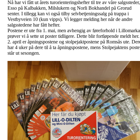
Nå har vi fått ut årets turorienteringshefter til tre av våre salgssteder,
Esso på Kalbakken, Milslukern og Norli Bokhandel på Grorud
senter. I tillegg kan vi også tilby selvbetjeningssalg på trappa i
Vestbyveien 10 (kun vipps). Vi legger melding her når de andre
salgsstedene har fått hefter.
Postene er ute fra 1. mai, men avhengig av føreforhold i Lillomarka
prøver vi å sette ut poster tidligere. Dette blir fortløpende meldt her.
2. april er åpningspostene og stolpejaktpostene på Romsås ute. Der
har 4 uker på dere til å ta åpningspostene, mens Stolpejaktens poste
står ut sesongen.