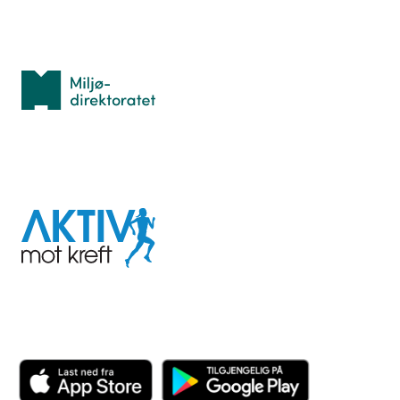
Med støtte fra
Miljødirektoratet
I samarbeid med
Aktiv
mot
kreft
Last ned appen her