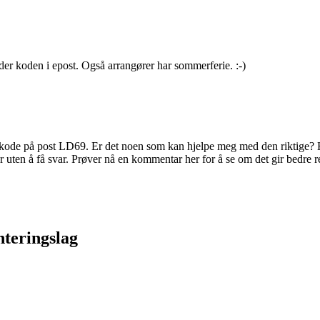
der koden i epost. Også arrangører har sommerferie. :-)
il kode på post LD69. Er det noen som kan hjelpe meg med den riktige? 
er uten å få svar. Prøver nå en kommentar her for å se om det gir bedre 
nteringslag