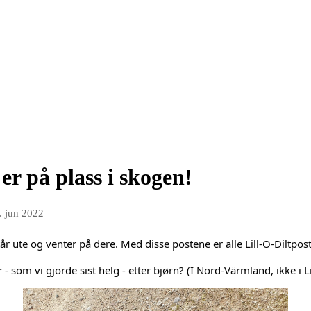
er på plass i skogen!
. jun 2022
år ute og venter på dere. Med disse postene er alle Lill-O-Diltpos
 som vi gjorde sist helg - etter bjørn? (I Nord-Värmland, ikke i L