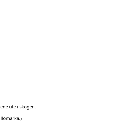
tene ute i skogen.
illomarka.)