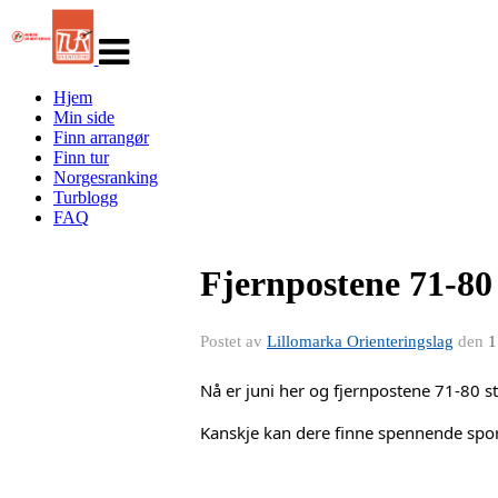
Veksle
navigasjon
Hjem
Min side
Finn arrangør
Finn tur
Norgesranking
Turblogg
FAQ
Fjernpostene 71-80 
Postet av
Lillomarka Orienteringslag
den
1
Nå er juni her og fjernpostene 71-80 st
Kanskje kan dere finne spennende spor -