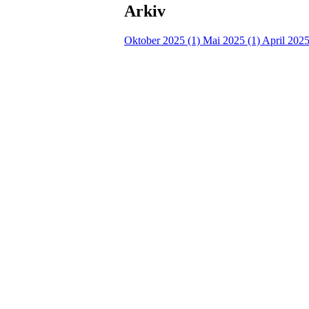
Arkiv
Oktober 2025 (1)
Mai 2025 (1)
April 2025
Turorientering.no er den offisielle portalen for
© 2022 — Norges Orienteringsforbund
Info
Brukerstøtte