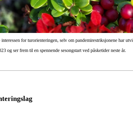
 interessen for turorienteringen, selv om pandemirestriksjonene har utvid
23 og ser frem til en spennende sesongstart ved påsketider neste år.
nteringslag