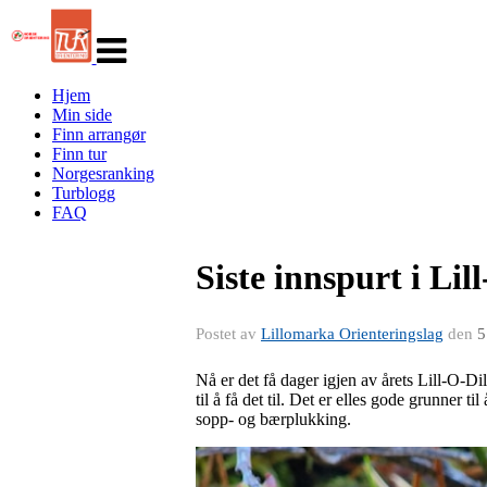
Veksle
navigasjon
Hjem
Min side
Finn arrangør
Finn tur
Norgesranking
Turblogg
FAQ
Siste innspurt i Lil
Postet av
Lillomarka Orienteringslag
den
5
Nå er det få dager igjen av årets Lill-O-Di
til å få det til. Det er elles gode grunner ti
sopp- og bærplukking.