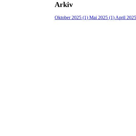
Arkiv
Oktober 2025 (1)
Mai 2025 (1)
April 2025
Turorientering.no er den offisielle portalen for
© 2022 — Norges Orienteringsforbund
Info
Brukerstøtte