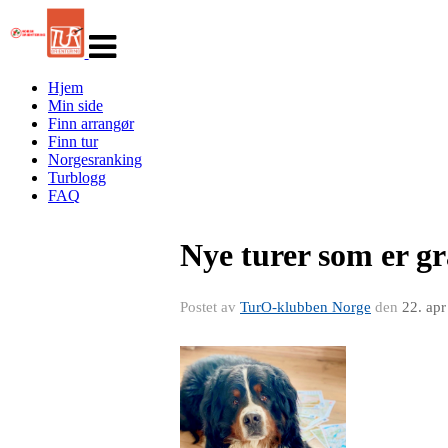
Veksle
navigasjon
Hjem
Min side
Finn arrangør
Finn tur
Norgesranking
Turblogg
FAQ
Nye turer som er g
Postet av
TurO-klubben Norge
den
22. ap