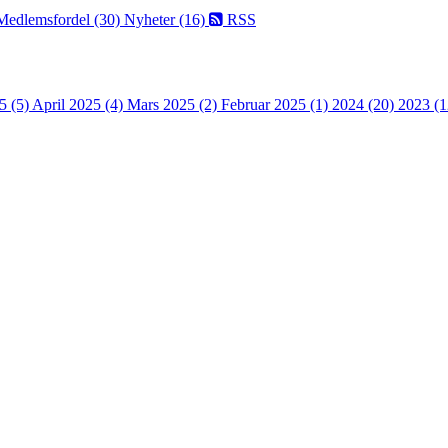
Medlemsfordel (30)
Nyheter (16)
RSS
5 (5)
April 2025 (4)
Mars 2025 (2)
Februar 2025 (1)
2024 (20)
2023 (1
 turorientering på nett fra Norges Orienteringsforb