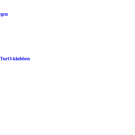
rgen
r TurO-klubben