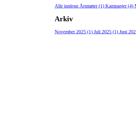
Alle innlegg
Årsmøter (1)
Kampanjer (4)
Arkiv
November 2025 (1)
Juli 2025 (1)
Juni 202
Turorientering.no er den offisielle portalen for
© 2022 — Norges Orienteringsforbund