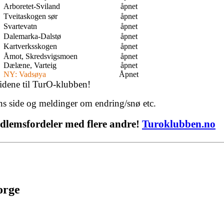
Arboretet-Sviland
åpnet
Tveitaskogen sør
åpnet
Svartevatn
åpnet
Dalemarka-Dalstø
åpnet
Kartverksskogen
åpnet
Åmot, Skredsvigsmoen
åpnet
Dælæne, Varteig
åpnet
NY: Vadsøya
Åpnet
idene til TurO-klubben!
ns side og meldinger om endring/snø etc.
dlemsfordeler med flere andre!
Turoklubben.no
orge