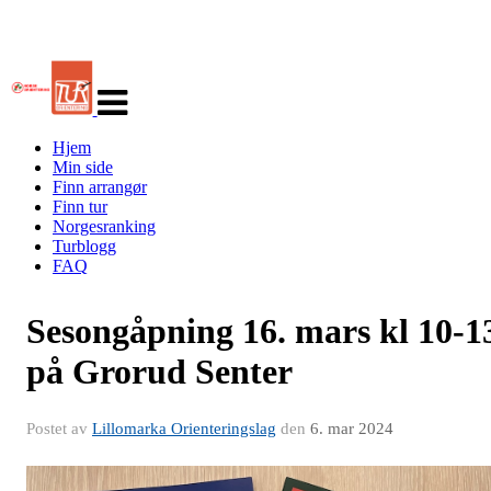
Veksle
navigasjon
Hjem
Min side
Finn arrangør
Finn tur
Norgesranking
Turblogg
FAQ
Sesongåpning 16. mars kl 10-1
på Grorud Senter
Postet av
Lillomarka Orienteringslag
den
6. mar 2024