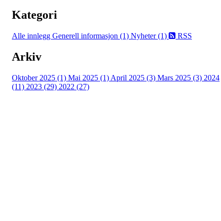
Kategori
Alle innlegg
Generell informasjon (1)
Nyheter (1)
RSS
Arkiv
Oktober 2025 (1)
Mai 2025 (1)
April 2025 (3)
Mars 2025 (3)
2024
(11)
2023 (29)
2022 (27)
Turorientering.no er den offisielle portalen for
turorientering på nett fra Norges
Orienteringsforbund.