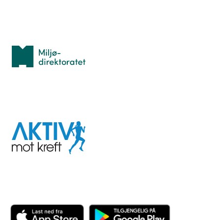
Med støtte fra
Miljødirektoratet
I samarbeid med
Aktiv
mot
kreft
Last ned appen her