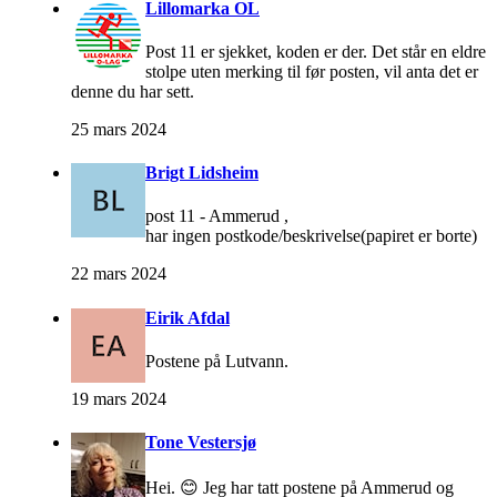
Lillomarka OL
Post 11 er sjekket, koden er der. Det står en eldre
stolpe uten merking til før posten, vil anta det er
denne du har sett.
25 mars 2024
Brigt Lidsheim
post 11 - Ammerud ,
har ingen postkode/beskrivelse(papiret er borte)
22 mars 2024
Eirik Afdal
Postene på Lutvann.
19 mars 2024
Tone Vestersjø
Hei. 😊 Jeg har tatt postene på Ammerud og