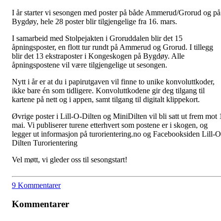
I år starter vi sesongen med poster på både Ammerud/Grorud og på
Bygdøy, hele 28 poster blir tilgjengelige fra 16. mars.
I samarbeid med Stolpejakten i Groruddalen blir det 15
åpningsposter, en flott tur rundt på Ammerud og Grorud. I tillegg
blir det 13 ekstraposter i Kongeskogen på Bygdøy. Alle
åpningspostene vil være tilgjengelige ut sesongen.
Nytt i år er at du i papirutgaven vil finne to unike konvoluttkoder,
ikke bare én som tidligere. Konvoluttkodene gir deg tilgang til
kartene på nett og i appen, samt tilgang til digitalt klippekort.
Øvrige poster i Lill-O-Dilten og MiniDilten vil bli satt ut frem mot 
mai. Vi publiserer turene etterhvert som postene er i skogen, og
legger ut informasjon på turorientering.no og Facebooksiden Lill-O
Dilten Turorientering
Vel møtt, vi gleder oss til sesongstart!
9 Kommentarer
Kommentarer