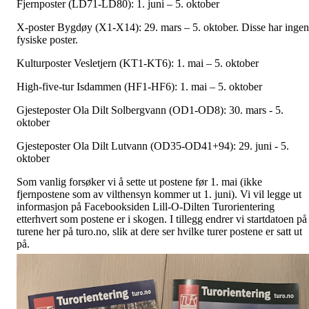
Fjernposter (LD71-LD80): 1. juni – 5. oktober
X-poster Bygdøy (X1-X14): 29. mars – 5. oktober. Disse har ingen
fysiske poster.
Kulturposter Vesletjern (KT1-KT6): 1. mai – 5. oktober
High-five-tur Isdammen (HF1-HF6): 1. mai – 5. oktober
Gjesteposter Ola Dilt Solbergvann (OD1-OD8): 30. mars - 5.
oktober
Gjesteposter Ola Dilt Lutvann (OD35-OD41+94): 29. juni - 5.
oktober
Som vanlig forsøker vi å sette ut postene før 1. mai (ikke
fjernpostene som av vilthensyn kommer ut 1. juni). Vi vil legge ut
informasjon på Facebooksiden Lill-O-Dilten Turorientering
etterhvert som postene er i skogen. I tillegg endrer vi startdatoen på
turene her på turo.no, slik at dere ser hvilke turer postene er satt ut
på.