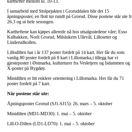
karthefter mellom kl. 10-13.
I samarbeid med Stolpejakten i Groruddalen blir det 15
åpningsposter, en flott tur rundt på Grorud. Disse postene står ute fr
26.3 og ut hele sesongen.
Kartheftene kan kjøpes allerede nå hos utsalgsstedene våre; Esso
Kalbakken, Norli Grorud, Milslukern Ullevål, Lilloseter og
Linderudkollen.
Lillodilten har i år 137 poster fordelt på 14 kart. Her får du som
vanlig 80 poster fordelt på 8 kart i Lillomarka,i tillegg har vi
gjesteposter i Østmarka, kulturturer fra Vesletjern og Isdammen og
X-poster på Bygdøy.
Minidilten er litt enklere orientering i Lillomarka. Her får du 71
poster fordelt på 7 kart.
Når postene står ute:
Åpningsposter Grorud (SJ1-SJ15): 26. mars – 5. oktober
Minidilten (MD1-MD30): 1. mai – 5. oktober
Lill-O-Dilten (LD1-LD70): 1. mai – 5. oktober