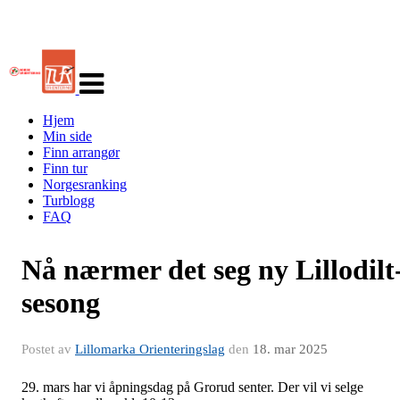
Veksle
navigasjon
Hjem
Min side
Finn arrangør
Finn tur
Norgesranking
Turblogg
FAQ
Nå nærmer det seg ny Lillodilt
sesong
Postet av
Lillomarka Orienteringslag
den
18. mar 2025
29. mars har vi åpningsdag på Grorud senter. Der vil vi selge