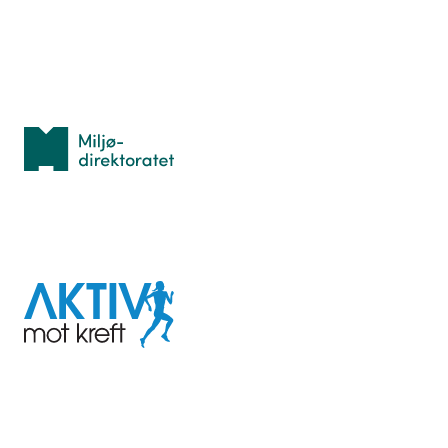
Personvern
Med støtte fra
Miljødirektoratet
I samarbeid med
Aktiv
mot
kreft
Last ned appen her