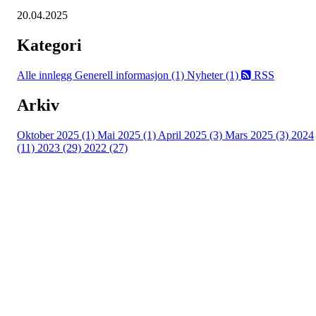
20.04.2025
Kategori
Alle innlegg
Generell informasjon (1)
Nyheter (1)
RSS
Arkiv
Oktober 2025 (1)
Mai 2025 (1)
April 2025 (3)
Mars 2025 (3)
2024
(11)
2023 (29)
2022 (27)
Turorientering.no er den offisielle portalen for
turorientering på nett fra Norges
Orienteringsforbund.